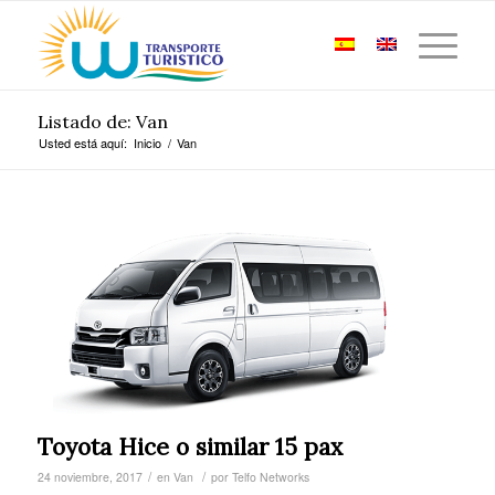
Listado de: Van
Usted está aquí:
Inicio
/
Van
Toyota Hice o similar 15 pax
/
/
24 noviembre, 2017
en
Van
por
Telfo Networks